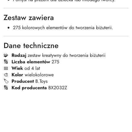
Zestaw zawiera
275 kolorowych elementów do tworzenia biżuterii.
Dane techniczne
🧩
Rodzaj
zestaw kreatywny do tworzenia biżuterii
🔢
Liczba elementów
275
📅
Wiek
od 4 lat
🎨
Kolor
wielokolorowe
🏷️
Producent
B.Toys
🔢
Kod producenta
BX2032Z
Pomiń karuzelę produktów