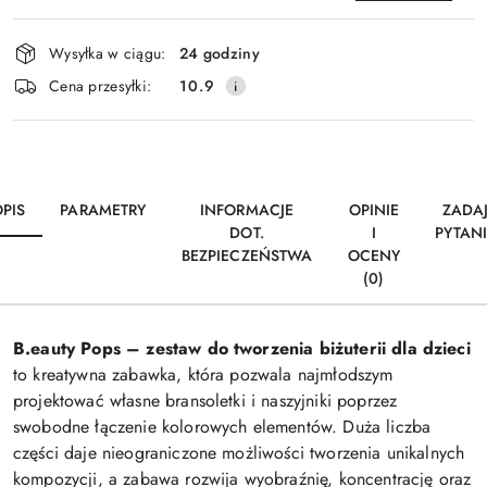
Dostępność
Wysyłka w ciągu:
24 godziny
i
Wyślij
Cena przesyłki:
10.9
dostawa
PIS
PARAMETRY
INFORMACJE
OPINIE
ZADA
DOT.
I
PYTAN
BEZPIECZEŃSTWA
OCENY
(0)
B.eauty Pops – zestaw do tworzenia biżuterii dla dzieci
to kreatywna zabawka, która pozwala najmłodszym
projektować własne bransoletki i naszyjniki poprzez
swobodne łączenie kolorowych elementów. Duża liczba
części daje nieograniczone możliwości tworzenia unikalnych
kompozycji, a zabawa rozwija wyobraźnię, koncentrację oraz