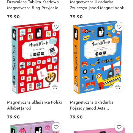
Drewniana Tablica Kredowa
Magnetyczna Układanka
Magnetyczna Bing Przyjaciele
Zwierzęta Janod Magnetibook
Magnesy 85 Magnesów
Cena:
Cena:
79.90
79.90
Magnetyczna układanka Polski
Magnetyczna Układanka
Alfabet Janod
Pojazdy Janod Auta
Samochody
Cena:
Cena:
79.90
79.90