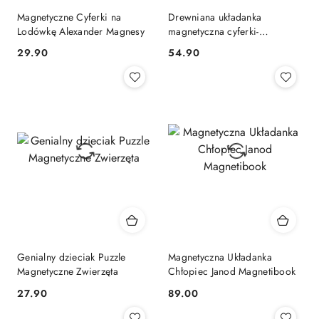
Magnetyczne Cyferki na
Drewniana układanka
Lodówkę Alexander Magnesy
magnetyczna cyferki-
zwierzątka B.Toys
Cena:
Cena:
29.90
54.90
Genialny dzieciak Puzzle
Magnetyczna Układanka
Magnetyczne Zwierzęta
Chłopiec Janod Magnetibook
Cena:
Cena:
27.90
89.00