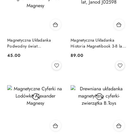
Magnetyczna Układanka
Magnetyczna Układanka
Podwodny świat
Historia Magnetibook 3-8 lat,
Magneti'stories 3+ Janod
Janod J02598
Cena:
Cena:
45.00
89.00
Magnesy