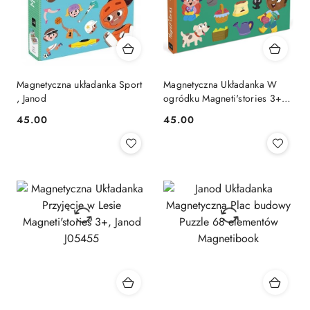
Magnetyczna układanka Sport
Magnetyczna Układanka W
, Janod
ogródku Magneti'stories 3+
Janod Magnesy
Cena:
Cena:
45.00
45.00