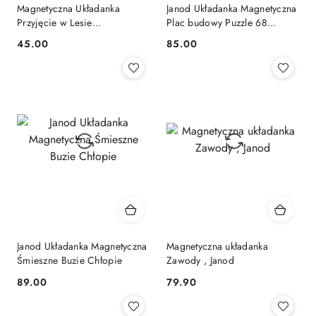
Magnetyczna Układanka
Janod Układanka Magnetyczna
Przyjęcie w Lesie
Plac budowy Puzzle 68
Magneti'stories 3+, Janod
elementów Magnetibook
Cena:
Cena:
45.00
85.00
J05455
Janod Układanka Magnetyczna
Magnetyczna układanka
Śmieszne Buzie Chłopie
Zawody , Janod
Cena:
Cena:
89.00
79.90