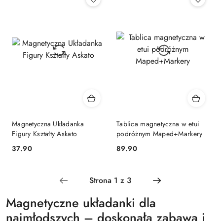
Magnetyczna Układanka
Tablica magnetyczna w etui
Figury Kształty Askato
podróżnym Maped+Markery
Cena:
Cena:
37.90
89.90
Magnetyczne układanki dla
najmłodszych – doskonała zabawa i