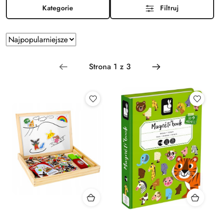
Kategorie
Filtruj
Zastosowano sortowanie: Najpopularniejsze.
Sortuj
według