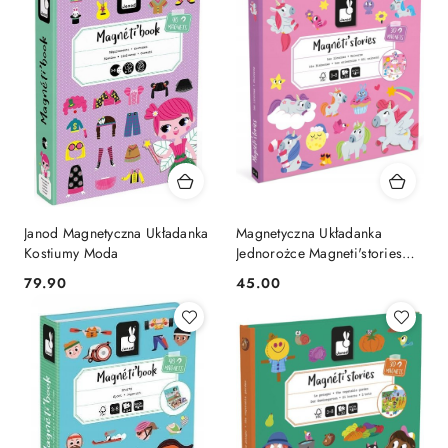
Janod Magnetyczna Układanka
Magnetyczna Układanka
Kostiumy Moda
Jednorożce Magneti'stories
3+ Janod Magnesy
Cena:
Cena:
79.90
45.00