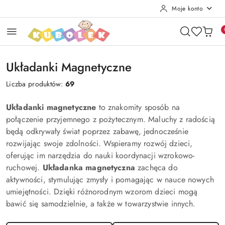
Moje konto
Przejdź do treści głównej
Przejdź do wyszukiwarki
Przejdź do moje konto
Przejdź do menu głównego
Przejdź do stopki
Układanki Magnetyczne
Liczba produktów:
69
Układanki magnetyczne
to znakomity sposób na
połączenie przyjemnego z pożytecznym. Maluchy z radością
będą odkrywały świat poprzez zabawę, jednocześnie
rozwijając swoje zdolności. Wspieramy rozwój dzieci,
oferując im narzędzia do nauki koordynacji wzrokowo-
ruchowej.
Układanka magnetyczna
zachęca do
aktywności, stymulując zmysły i pomagając w nauce nowych
umiejętności. Dzięki różnorodnym wzorom dzieci mogą
bawić się samodzielnie, a także w towarzystwie innych.