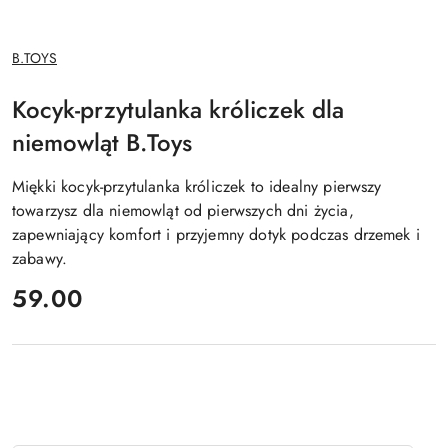
NAZWA
B.TOYS
PRODUCENTA:
Kocyk-przytulanka króliczek dla
niemowląt B.Toys
Miękki kocyk-przytulanka króliczek to idealny pierwszy
towarzysz dla niemowląt od pierwszych dni życia,
zapewniający komfort i przyjemny dotyk podczas drzemek i
zabawy.
cena:
59.00