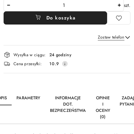
Ilość
szt.
Do koszyka
Zostaw telefon
Dostępność
Wysyłka w ciągu:
24 godziny
i
Wyślij
Cena przesyłki:
10.9
dostawa
PIS
PARAMETRY
INFORMACJE
OPINIE
ZADA
DOT.
I
PYTAN
BEZPIECZEŃSTWA
OCENY
(0)