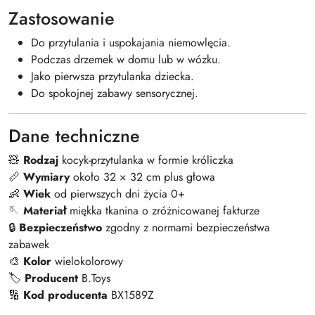
Zastosowanie
Do przytulania i uspokajania niemowlęcia.
Podczas drzemek w domu lub w wózku.
Jako pierwsza przytulanka dziecka.
Do spokojnej zabawy sensorycznej.
Dane techniczne
🧸
Rodzaj
kocyk-przytulanka w formie króliczka
📏
Wymiary
około 32 × 32 cm plus głowa
👶
Wiek
od pierwszych dni życia 0+
🪡
Materiał
miękka tkanina o zróżnicowanej fakturze
🔒
Bezpieczeństwo
zgodny z normami bezpieczeństwa
zabawek
🎨
Kolor
wielokolorowy
🏷️
Producent
B.Toys
🔢
Kod producenta
BX1589Z