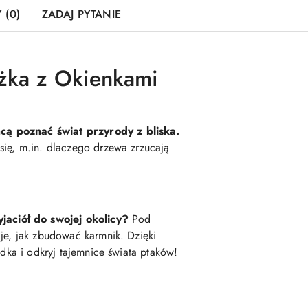
 (0)
ZADAJ PYTANIE
ążka z Okienkami
hcą poznać świat przyrody z bliska.
się, m.in. dlaczego drzewa zrzucają
jaciół do swojej okolicy?
Pod
cje, jak zbudować karmnik. Dzięki
odka i odkryj tajemnice świata ptaków!