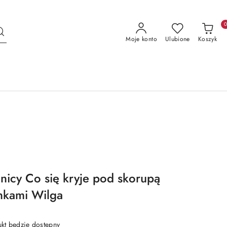
Moje konto
Ulubione
Koszyk
nicy Co się kryje pod skorupą
nkami Wilga
t będzie dostępny