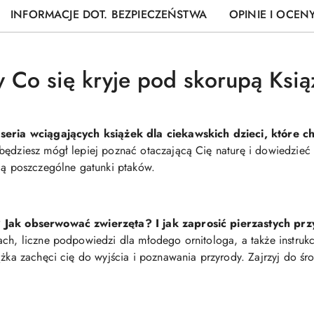
INFORMACJE DOT. BEZPIECZEŃSTWA
OPINIE I OCENY
y Co się kryje pod skorupą Ksi
 seria wciągających książek dla ciekawskich dzieci, które c
będziesz mógł lepiej poznać otaczającą Cię naturę i dowiedzieć 
ują poszczególne gatunki ptaków.
? Jak obserwować zwierzęta? I jak zaprosić pierzastych przy
ach, liczne podpowiedzi dla młodego ornitologa, a także instruk
ążka zachęci cię do wyjścia i poznawania przyrody. Zajrzyj do śr