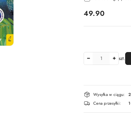
cena:
49.90
Ilość
szt.
Dostępność
Wysyłka w ciągu:
2
i
Cena przesyłki:
1
dostawa