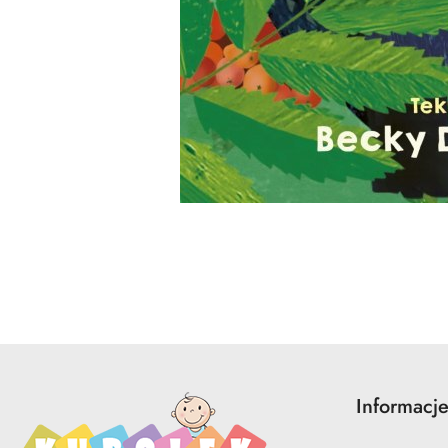
Pomiń karuzelę produktów
Informacj