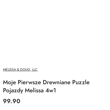
NAZWA
MELISSA & DOUG, LLC
PRODUCENTA:
Moje Pierwsze Drewniane Puzzle
Pojazdy Melissa 4w1
cena:
99.90