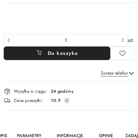
Ilość
szt.
Do koszyka
Zostaw telefon
Dostępność
Wysyłka w ciągu:
24 godziny
i
Wyślij
Cena przesyłki:
10.9
dostawa
PIS
PARAMETRY
INFORMACJE
OPINIE
ZADA