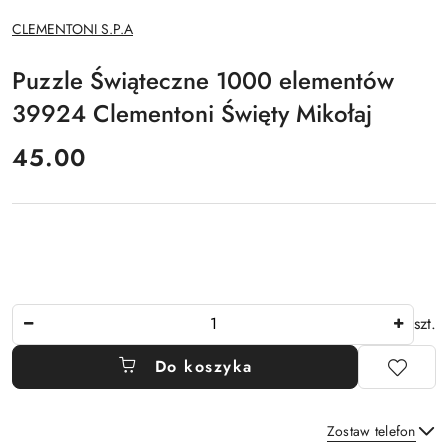
NAZWA
CLEMENTONI S.P.A
PRODUCENTA:
Puzzle Świąteczne 1000 elementów
39924 Clementoni Święty Mikołaj
cena:
45.00
Ilość
szt.
Do koszyka
Zostaw telefon