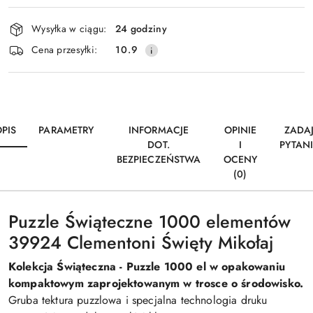
Dostępność
Wysyłka w ciągu:
24 godziny
i
Wyślij
Cena przesyłki:
10.9
dostawa
PIS
PARAMETRY
INFORMACJE
OPINIE
ZADA
DOT.
I
PYTAN
BEZPIECZEŃSTWA
OCENY
(0)
Puzzle Świąteczne 1000 elementów
39924 Clementoni Święty Mikołaj
Kolekcja Świąteczna - Puzzle 1000 el w opakowaniu
kompaktowym zaprojektowanym w trosce o środowisko.
Gruba tektura puzzlowa i specjalna technologia druku