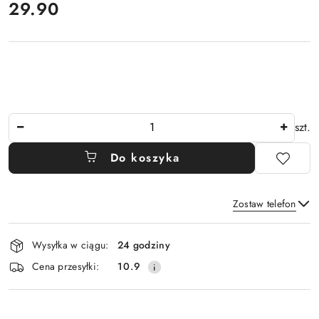
cena:
29.90
Ilość
szt.
Do koszyka
Zostaw telefon
Dostępność
Wysyłka w ciągu:
24 godziny
i
Wyślij
Cena przesyłki:
10.9
dostawa