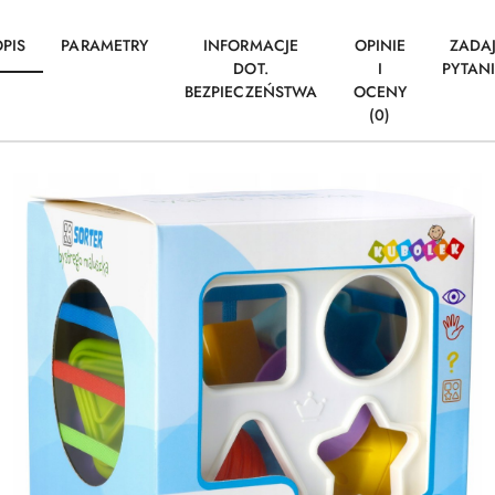
PIS
PARAMETRY
INFORMACJE
OPINIE
ZADA
DOT.
I
PYTAN
BEZPIECZEŃSTWA
OCENY
(0)