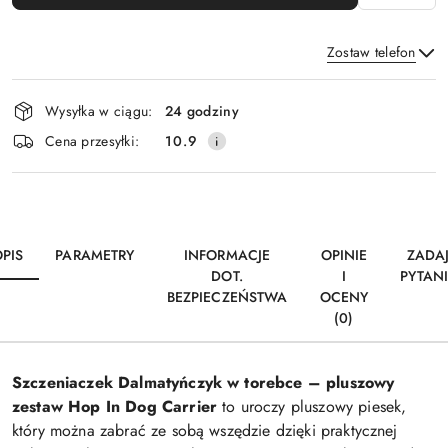
Zostaw telefon
Dostępność
Wysyłka w ciągu:
24 godziny
i
Wyślij
Cena przesyłki:
10.9
dostawa
PIS
PARAMETRY
INFORMACJE
OPINIE
ZADA
DOT.
I
PYTAN
BEZPIECZEŃSTWA
OCENY
(0)
Szczeniaczek Dalmatyńczyk w torebce – pluszowy
zestaw Hop In Dog Carrier
to uroczy pluszowy piesek,
który można zabrać ze sobą wszędzie dzięki praktycznej