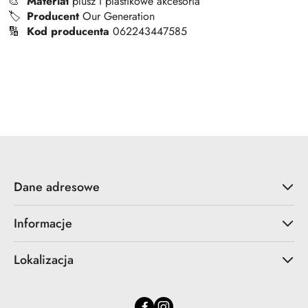
🎨
Materiał
plusz i plastikowe akcesoria
🏷️
Producent
Our Generation
🔢
Kod producenta
062243447585
Pomiń karuzelę produktów
Dane adresowe
Informacje
Lokalizacja