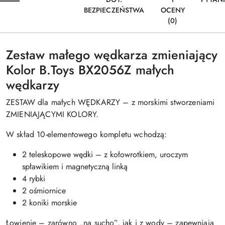
BEZPIECZEŃSTWA
OCENY
(0)
Zestaw małego wędkarza zmieniający
Kolor B.Toys BX2056Z małych
wędkarzy
ZESTAW dla małych WĘDKARZY – z morskimi stworzeniami
ZMIENIAJĄCYMI KOLORY.
W skład 10-elementowego kompletu wchodzą:
2 teleskopowe wędki – z kołowrotkiem, uroczym
spławikiem i magnetyczną linką
4 rybki
2 ośmiornice
2 koniki morskie
Łowienie – zarówno „na sucho”, jak i z wody – zapewniają