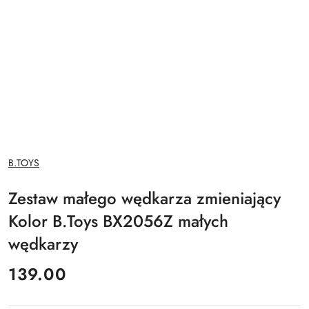
NAZWA
B.TOYS
PRODUCENTA:
Zestaw małego wędkarza zmieniający
Kolor B.Toys BX2056Z małych
wędkarzy
cena:
139.00