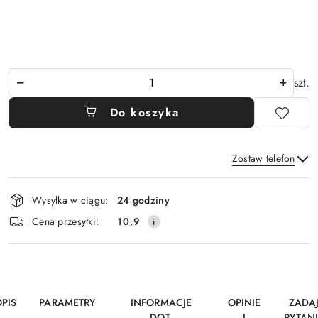
Ilość
szt.
Do koszyka
Zostaw telefon
Dostępność
Wysyłka w ciągu:
24 godziny
i
Wyślij
Cena przesyłki:
10.9
dostawa
PIS
PARAMETRY
INFORMACJE
OPINIE
ZADA
DOT.
I
PYTAN