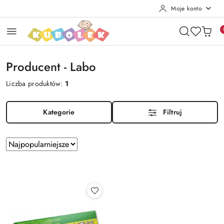
Moje konto
Przejdź do treści głównej
Przejdź do wyszukiwarki
Przejdź do moje konto
Przejdź do menu głównego
Przejdź do stopki
Producent - Labo
Liczba produktów:
1
Kategorie
Filtruj
Zastosowano
Sortuj
według
sortowanie:
Najpopularniejsze.