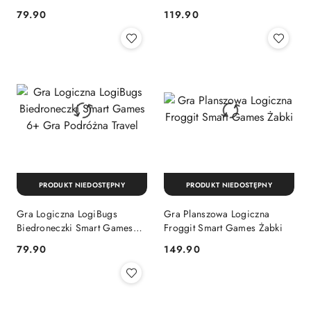
Podróżna 5+ Travel
odkrywców
Cena:
Cena:
79.90
119.90
PRODUKT NIEDOSTĘPNY
PRODUKT NIEDOSTĘPNY
Gra Logiczna LogiBugs
Gra Planszowa Logiczna
Biedroneczki Smart Games
Froggit Smart Games Żabki
6+ Gra Podróżna Travel
Cena:
Cena:
79.90
149.90