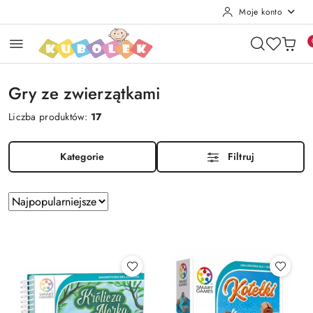
Moje konto
Przejdź do treści głównej
Przejdź do wyszukiwarki
Przejdź do moje konto
Przejdź do menu głównego
Przejdź do stopki
Gry ze zwierzątkami
Liczba produktów:
17
Kategorie
Filtruj
Zastosowano
Sortuj
według
sortowanie:
Najpopularniejsze.