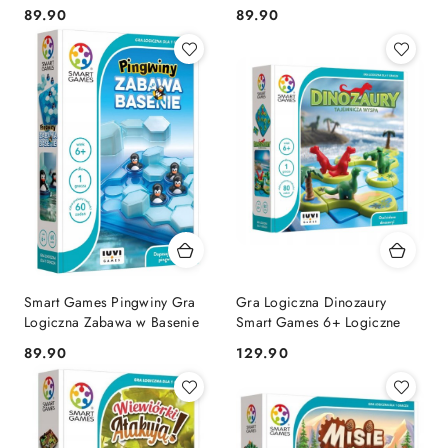
Games 7+ 60 Zadań
Cena:
Cena:
89.90
89.90
Smart Games Pingwiny Gra
Gra Logiczna Dinozaury
Logiczna Zabawa w Basenie
Smart Games 6+ Logiczne
Cena:
Cena:
89.90
129.90