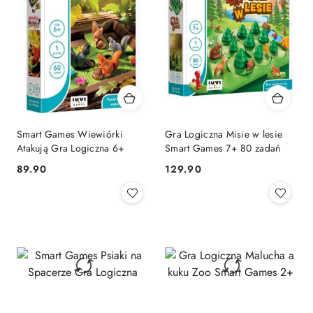
Smart Games Wiewiórki
Gra Logiczna Misie w lesie
Atakują Gra Logiczna 6+
Smart Games 7+ 80 zadań
Cena:
Cena:
89.90
129.90