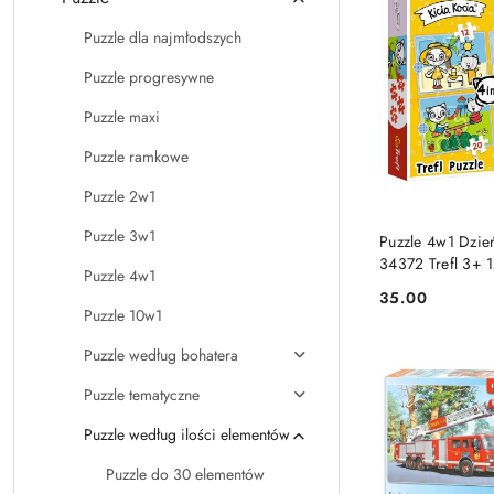
Puzzle dla najmłodszych
Puzzle progresywne
Puzzle maxi
Puzzle ramkowe
Puzzle 2w1
DO KO
Puzzle 3w1
Puzzle 4w1 Dzień
34372 Trefl 3+ 
Puzzle 4w1
Kicia Kocia trzyl
35.00
Cena:
Puzzle 10w1
Puzzle według bohatera
Puzzle tematyczne
Puzzle według ilości elementów
Puzzle do 30 elementów