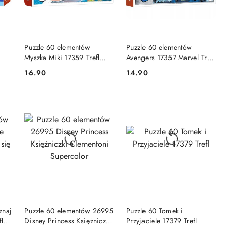
DO KOSZYKA
DO KOSZYKA
Puzzle 60 elementów
Puzzle 60 elementów
Myszka Miki 17359 Trefl
Avengers 17357 Marvel Trefl
Mickey
4+
16.90
14.90
Cena:
Cena:
NY
PRODUKT NIEDOSTĘPNY
PRODUKT NIEDOSTĘPNY
znaj
Puzzle 60 elementów 26995
Puzzle 60 Tomek i
fl
Disney Princess Księżniczki
Przyjaciele 17379 Trefl