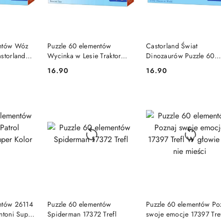
SZYKA
DO KOSZYKA
DO KOSZYKA
entów Wóz
Puzzle 60 elementów
Castorland Świat
storland
Wycinka w Lesie Traktor
Dinozaurów Puzzle 60
Castorland
elementów 5+
16.90
16.90
Cena:
Cena:
PRODUKT NIEDOSTĘPNY
PRODUKT NIEDOSTĘP
SZYKA
ntów 26114
Puzzle 60 elementów
Puzzle 60 elementów Po
ntoni Super
Spiderman 17372 Trefl
swoje emocje 17397 Tre