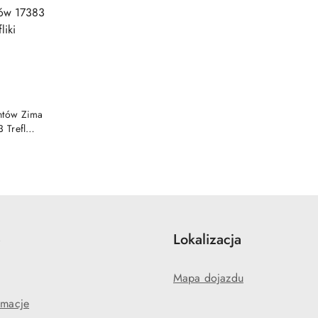
DOSTĘPNY
ntów Zima
 Trefl
e
Lokalizacja
Mapa dojazdu
amacje