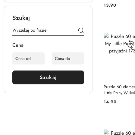
Kolor 4+
13.90
Cena:
Szukaj
Cena
Szukaj
PRODUKT NIE
Puzzle 60 eleme
Little Pony W św
przyjaźni 17390 
14.90
Cena: