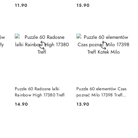
Clementoni Supercolor
11.90
15.90
Cena:
Cena:
NY
PRODUKT NIEDOSTĘPNY
PRODUKT NIEDOSTĘPNY
Puzzle 60 Radosne lalki
Puzzle 60 elementów Czas
Rainbow High 17380 Trefl
poznać Milo 17398 Trefl
Kotek Milo
14.90
13.90
Cena:
Cena: