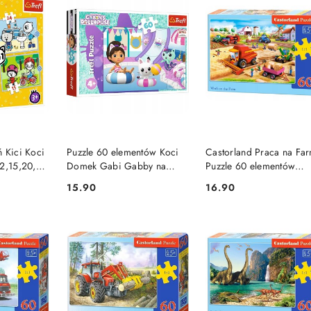
SZYKA
DO KOSZYKA
DO KOSZYKA
 Kici Koci
Puzzle 60 elementów Koci
Castorland Praca na Fa
12,15,20,24
Domek Gabi Gabby na
Puzzle 60 elementów
atka
basenie 17393 Trefl
Pojazdy Wieś 5+
15.90
16.90
Cena:
Cena: