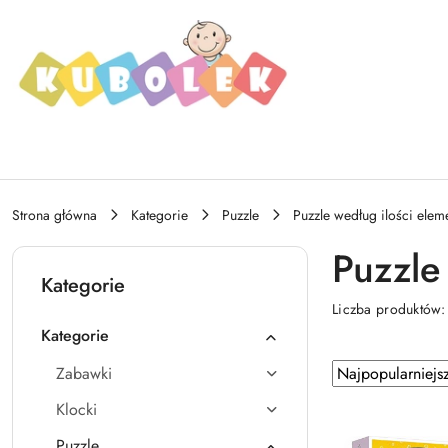
Przejdź do treści głównej
Przejdź do wyszukiwarki
Przejdź do moje konto
Przejdź do menu głównego
Przejdź do stopki
Strona główna
Kategorie
Puzzle
Puzzle według ilości ele
Puzzle
Kategorie
Liczba produktów
Kategorie
Zastosowano
Sortuj
Zabawki
według
sortowanie:
Klocki
Najpopularniejsz
Puzzle