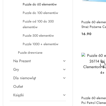
Puzzle do 60 elementów
Puzzle do 100 elementów
DO KO
Puzzle od 100 do 300
Puzzle 60 elem
Straż Pożarna Ca
elementów
5+
16.90
Puzzle 500 elementów
Cena:
Puzzle 1000 + elementów
Puzzle drewniane
Na Prezent
Gry
Dla niemowląt
Outlet
Książki
DO KO
Puzzle 60 eleme
Psi Patrol Cleme