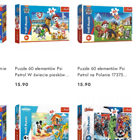
DO KOSZYKA
DO KOSZYKA
rmie
Puzzle 60 elementów Psi
Puzzle 60 elementów Psi
Patrol W świecie piesków
Patrol na Polanie 17375
17392 Trefl
Trefl
15.90
15.90
Cena:
Cena: