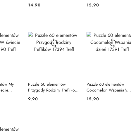
W głowie się nie mieści
14.90
15.90
Cena:
Cena:
DOSTĘPNY
PRODUKT NIEDOSTĘPNY
PRODUKT NIEDOSTĘP
ntów My
Puzzle 60 elementów
Puzzle 60 elementów
iecie
Przygody Rodziny Treflików
Cocomelon Wspaniały
Trefl
17394 Trefl
dzień 17391 Trefl
9.90
15.90
Cena:
Cena: