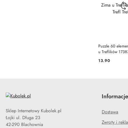
PRODUKT NIE
Puzzle 60 eleme
u Treflików 17383
Trefliki
13.90
Cena:
Informacj
Sklep Internetowy Kubolek.pl
Dostawa
Łojki ul. Długa 23
Zwroty i rekl
42-290 Blachownia