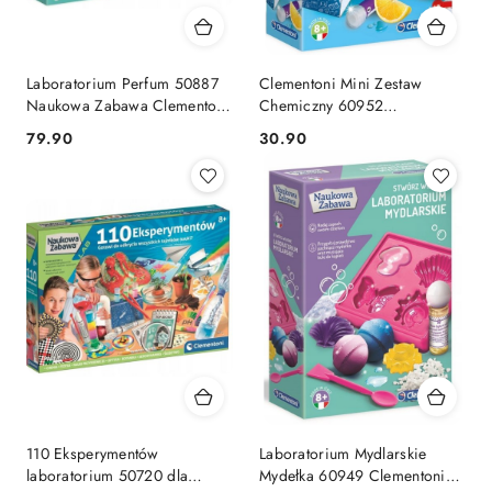
Laboratorium Perfum 50887
Clementoni Mini Zestaw
Naukowa Zabawa Clementoni
Chemiczny 60952
8+
Laboratorium 8+
Cena:
Cena:
79.90
30.90
110 Eksperymentów
Laboratorium Mydlarskie
laboratorium 50720 dla
Mydełka 60949 Clementoni