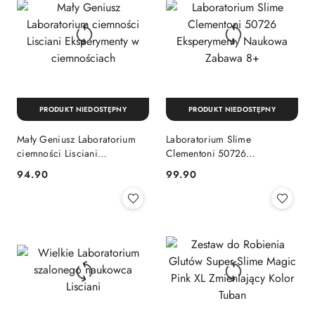
PRODUKT NIEDOSTĘPNY
PRODUKT NIEDOSTĘPNY
Mały Geniusz Laboratorium
Laboratorium Slime
ciemności Lisciani
Clementoni 50726
Eksperymenty w ciemnościach
Eksperymenty Naukowa
Cena:
Cena:
94.90
99.90
Zabawa 8+