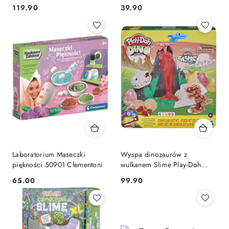
dzieci +8 lat Clementoni
8+
Cena:
Cena:
119.90
39.90
Laboratorium Maseczki
Wyspa dinozaurów z
piękności 50901 Clementoni
wulkanem Slime Play-Doh
F1500
Cena:
Cena:
65.00
99.90