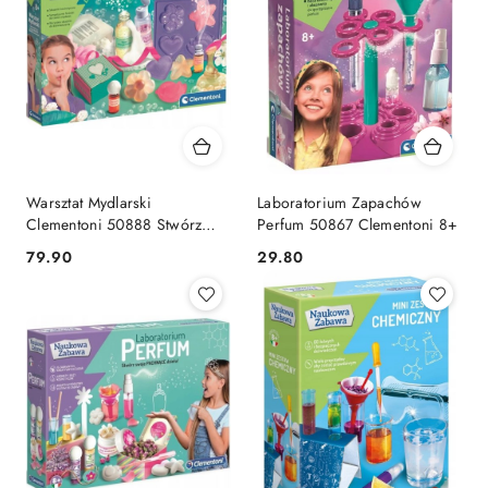
Warsztat Mydlarski
Laboratorium Zapachów
Clementoni 50888 Stwórz
Perfum 50867 Clementoni 8+
własne Mydełka Laboratorium
Cena:
Cena:
79.90
29.80