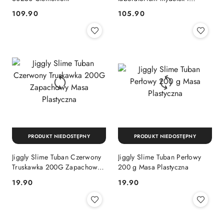
Lakierów Lisciani
Cena:
Cena:
109.90
105.90
PRODUKT NIEDOSTĘPNY
PRODUKT NIEDOSTĘPNY
Jiggly Slime Tuban Czerwony
Jiggly Slime Tuban Perłowy
Truskawka 200G Zapachowy
200 g Masa Plastyczna
Masa Plastyczna
Cena:
Cena:
19.90
19.90