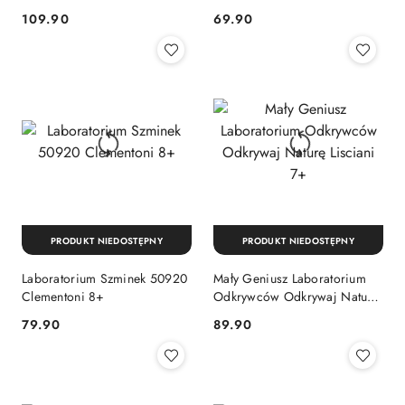
Eksperymentów
Cena:
Cena:
109.90
69.90
PRODUKT NIEDOSTĘPNY
PRODUKT NIEDOSTĘPNY
Laboratorium Szminek 50920
Mały Geniusz Laboratorium
Clementoni 8+
Odkrywców Odkrywaj Naturę
Lisciani 7+
Cena:
Cena:
79.90
89.90