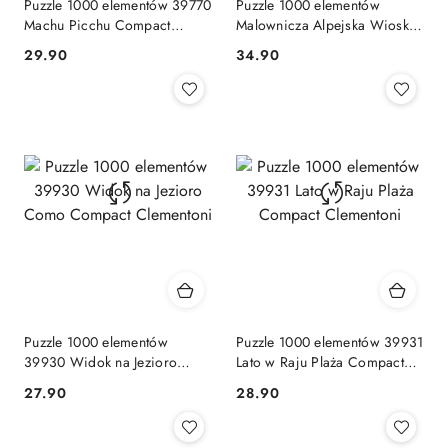
Puzzle 1000 elementów 39770
Puzzle 1000 elementów
Machu Picchu Compact
Malownicza Alpejska Wioska
Clementoni
10775 Trefl
Cena:
Cena:
29.90
34.90
Puzzle 1000 elementów
Puzzle 1000 elementów 39931
39930 Widok na Jezioro
Lato w Raju Plaża Compact
Como Compact Clementoni
Clementoni
Cena:
Cena:
27.90
28.90