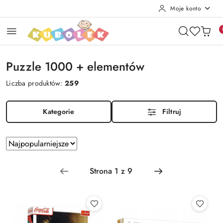
Moje konto
Przejdź do treści głównej
Przejdź do wyszukiwarki
Przejdź do moje konto
Przejdź do menu głównego
Przejdź do stopki
Puzzle 1000 + elementów
Liczba produktów:
259
Kategorie
Filtruj
Zastosowano sortowanie: Najpopularniejsze.
Sortuj
według