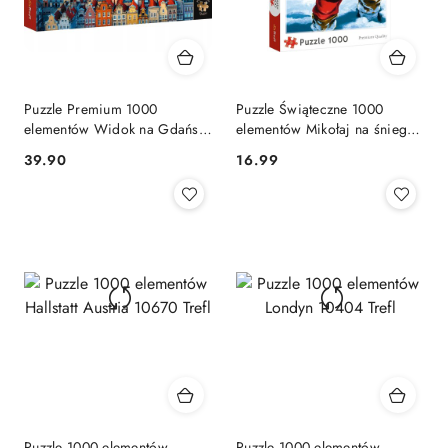
Puzzle Premium 1000
Puzzle Świąteczne 1000
elementów Widok na Gdańsk
elementów Mikołaj na śniegu
10856 Trefl
10923 Trefl Coca Cola
Cena:
Cena:
39.90
16.99
Puzzle 1000 elementów
Puzzle 1000 elementów