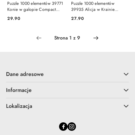
Puzzle 1000 elementów 39771
Puzzle 1000 elementów
Konie w galopie Compact
39935 Alicja w Krainie
Clementoni
Czarów Clementoni
Cena:
Cena:
29.90
27.90
Dane adresowe
Informacje
Lokalizacja