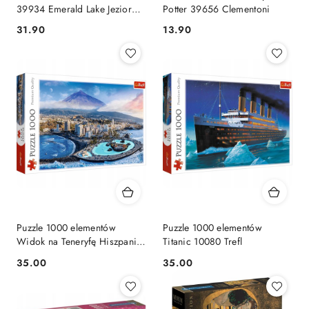
39934 Emerald Lake Jezioro
Potter 39656 Clementoni
Braies Clementoni
Cena:
Cena:
31.90
13.90
Puzzle 1000 elementów
Puzzle 1000 elementów
Widok na Teneryfę Hiszpania
Titanic 10080 Trefl
10791 Trefl
Cena:
Cena:
35.00
35.00