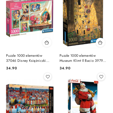
Puzzle 1000 elementów
Puzzle 1000 elementów
37046 Disney Księżniczki
Museum Klimt Il Bacio 39790
Princess Clementoni
Clementoni Compact
Cena:
Cena:
34.90
34.90