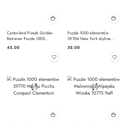
Castorland Piesek Golden
Puzzle 1000 elementów
Retriever Puzzle 1000
39704 New York skyline
elementów 12+
Compact Clementoni
Cena:
Cena:
45.00
35.00