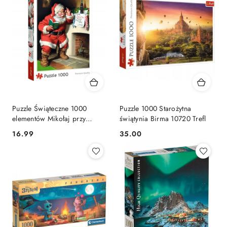
Puzzle Świąteczne 1000
Puzzle 1000 Starożytna
elementów Mikołaj przy
świątynia Birma 10720 Trefl
Kominku 10922 Trefl Coca
Cena:
Cena:
16.99
35.00
Cola