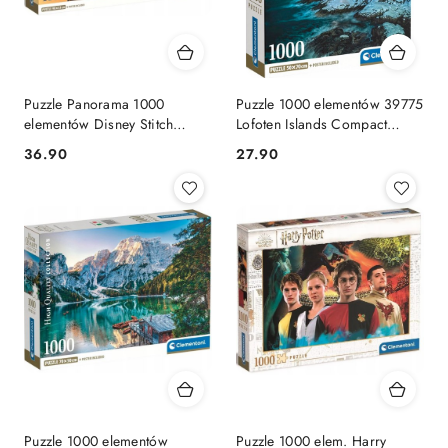
Puzzle Panorama 1000
Puzzle 1000 elementów 39775
elementów Disney Stitch
Lofoten Islands Compact
37061 Clementoni
Clementoni
Cena:
Cena:
36.90
27.90
Panoramiczne
Puzzle 1000 elementów
Puzzle 1000 elem. Harry