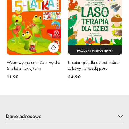
PRODUKT NIEDOSTĘPNY
Wzorowy maluch. Zabawy dla
Lasoterapia dla dzieci Leśne
5-latka z naklejkami
zabawy na każdą porę
Cena:
Cena:
11.90
54.90
Dane adresowe