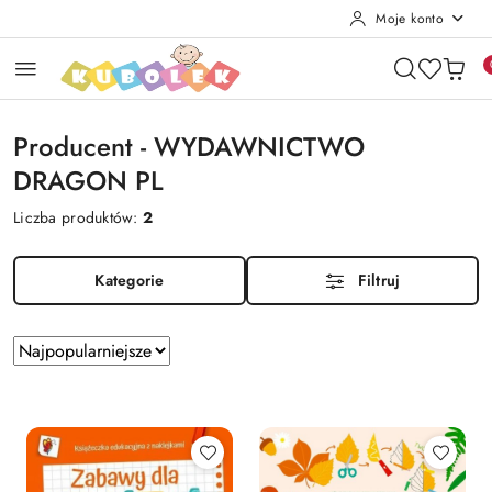
Moje konto
Przejdź do treści głównej
Przejdź do wyszukiwarki
Przejdź do moje konto
Przejdź do menu głównego
Przejdź do stopki
Producent - WYDAWNICTWO
DRAGON PL
Liczba produktów:
2
Kategorie
Filtruj
Zastosowano
Sortuj
według
sortowanie:
Najpopularniejsze.