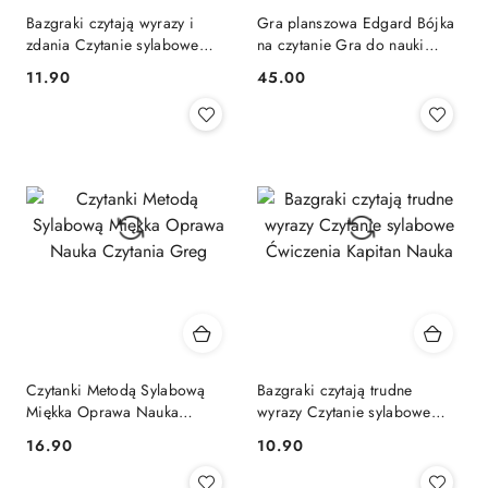
Bazgraki czytają wyrazy i
Gra planszowa Edgard Bójka
zdania Czytanie sylabowe
na czytanie Gra do nauki
Ćwiczenia Kapitan Nauka
czytania Kapitan Nauka
Cena:
Cena:
11.90
45.00
Czytanki Metodą Sylabową
Bazgraki czytają trudne
Miękka Oprawa Nauka
wyrazy Czytanie sylabowe
Czytania Greg
Ćwiczenia Kapitan Nauka
Cena:
Cena:
16.90
10.90