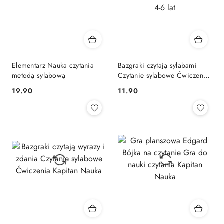
Elementarz Nauka czytania
Bazgraki czytają sylabami
metodą sylabową
Czytanie sylabowe Ćwiczenia
Kapitan Nauka 4-6 lat
Cena:
Cena:
19.90
11.90