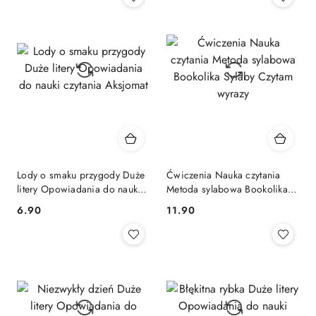
Lody o smaku przygody Duże
Ćwiczenia Nauka czytania
litery Opowiadania do nauki
Metoda sylabowa Bookolika
czytania Aksjomat
Sylaby Czytam wyrazy
Cena:
Cena:
6.90
11.90