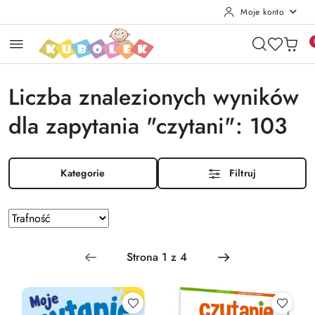
Moje konto
Przejdź do treści głównej
Przejdź do wyszukiwarki
Przejdź do moje konto
Przejdź do menu głównego
Przejdź do stopki
Liczba znalezionych wyników
dla zapytania "czytani": 103
Kategorie
Filtruj
Zastosowano sortowanie: Trafność .
Sortuj
według