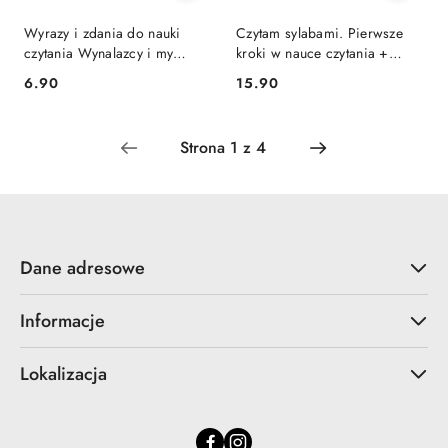
Wyrazy i zdania do nauki
Czytam sylabami. Pierwsze
czytania Wynalazcy i my
kroki w nauce czytania +
Aksjomat
naklejki Aksjomat
Cena:
Cena:
6.90
15.90
Dane adresowe
Informacje
Lokalizacja