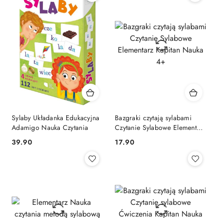
Sylaby Układanka Edukacyjna
Bazgraki czytają sylabami
Adamigo Nauka Czytania
Czytanie Sylabowe Elementarz
Kapitan Nauka 4+
Cena:
Cena:
39.90
17.90