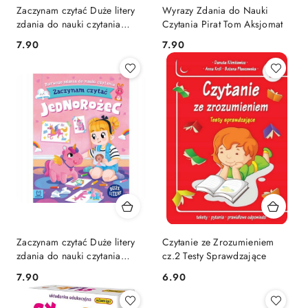
Zaczynam czytać Duże litery
Wyrazy Zdania do Nauki
zdania do nauki czytania
Czytania Pirat Tom Aksjomat
Króliczki Aksjomat
Cena:
Cena:
7.90
7.90
Zaczynam czytać Duże litery
Czytanie ze Zrozumieniem
zdania do nauki czytania
cz.2 Testy Sprawdzające
Jednorożec Aksjomat
Cena:
Cena:
7.90
6.90