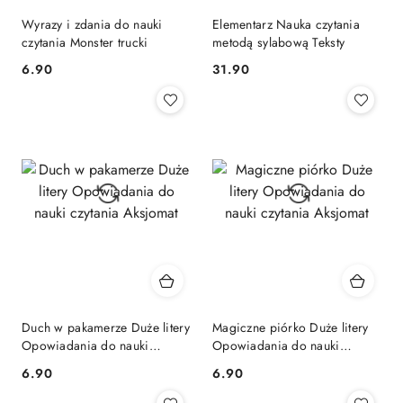
Wyrazy i zdania do nauki
Elementarz Nauka czytania
czytania Monster trucki
metodą sylabową Teksty
Cena:
Cena:
6.90
31.90
Duch w pakamerze Duże litery
Magiczne piórko Duże litery
Opowiadania do nauki
Opowiadania do nauki
czytania Aksjomat
czytania Aksjomat
Cena:
Cena:
6.90
6.90