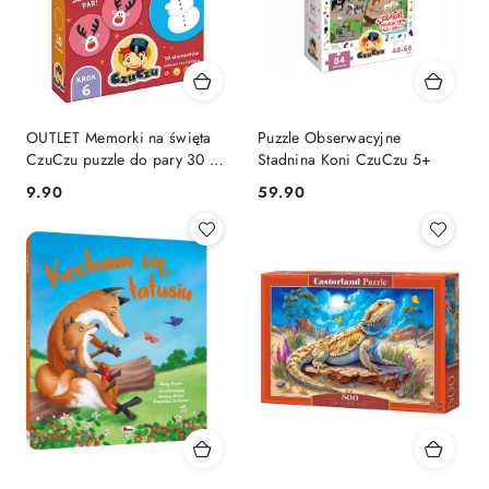
OUTLET Memorki na święta
Puzzle Obserwacyjne
CzuCzu puzzle do pary 30 el.
Stadnina Koni CzuCzu 5+
Uszkodzone opakowanie
Cena:
Cena:
9.90
59.90