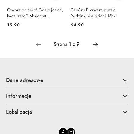
Otwórz okienko! Gdzie jesteś,
CzuCzu Pierwsze puzzle
kaczuszko? Aksjomat
Rodzinki dla dzieci 15m+
Książeczka z Okienkami
Cena:
Cena:
15.90
64.90
Dane adresowe
Informacje
Lokalizacja