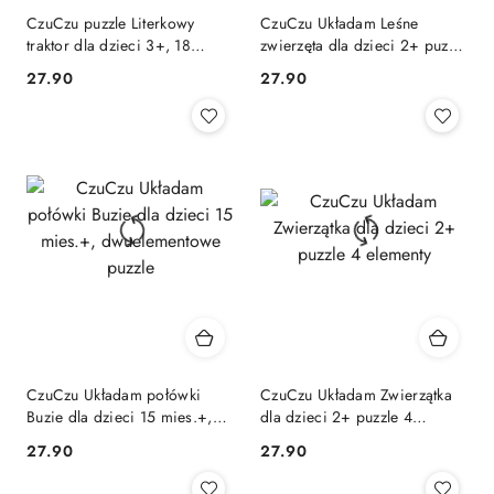
CzuCzu puzzle Literkowy
CzuCzu Układam Leśne
traktor dla dzieci 3+, 18
zwierzęta dla dzieci 2+ puzzle
elementów
4 elementy
Cena:
Cena:
27.90
27.90
CzuCzu Układam połówki
CzuCzu Układam Zwierzątka
Buzie dla dzieci 15 mies.+,
dla dzieci 2+ puzzle 4
dwuelementowe puzzle
elementy
Cena:
Cena:
27.90
27.90