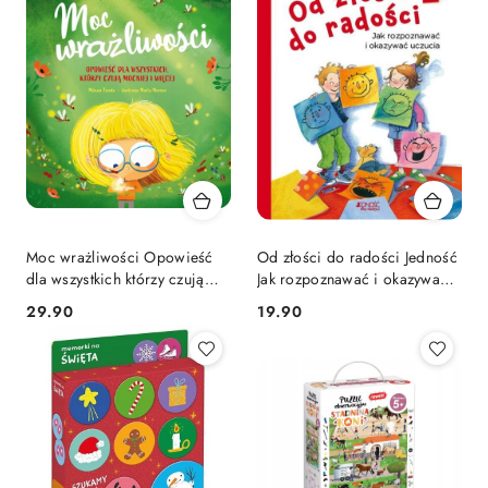
Moc wrażliwości Opowieść
Od złości do radości Jedność
dla wszystkich którzy czują
Jak rozpoznawać i okazywać
mocniej więcej Jedność
uczucia Emocje
Cena:
Cena:
29.90
19.90