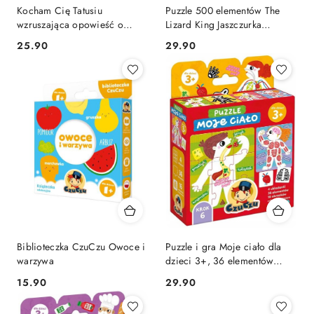
Kocham Cię Tatusiu
Puzzle 500 elementów The
wzruszająca opowieść o
Lizard King Jaszczurka
codziennym okazywaniu
Castorland
Cena:
Cena:
25.90
29.90
uczuć
Biblioteczka CzuCzu Owoce i
Puzzle i gra Moje ciało dla
warzywa
dzieci 3+, 36 elementów
CzuCzu
Cena:
Cena:
15.90
29.90