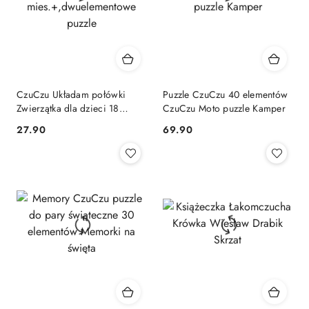
CzuCzu Układam połówki
Puzzle CzuCzu 40 elementów
Zwierzątka dla dzieci 18
CzuCzu Moto puzzle Kamper
mies.+,dwuelementowe
Cena:
Cena:
27.90
69.90
puzzle