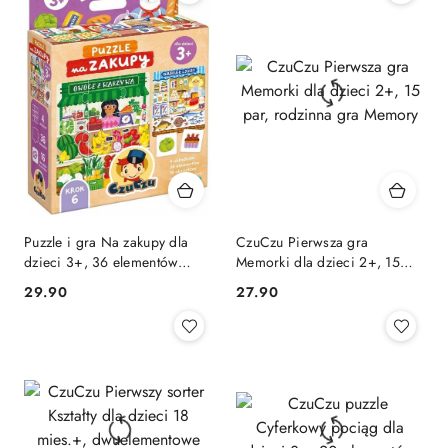
Puzzle i gra Na zakupy dla
CzuCzu Pierwsza gra
dzieci 3+, 36 elementów
Memorki dla dzieci 2+, 15
CzuCzu
par, rodzinna gra Memory
Cena:
Cena:
29.90
27.90