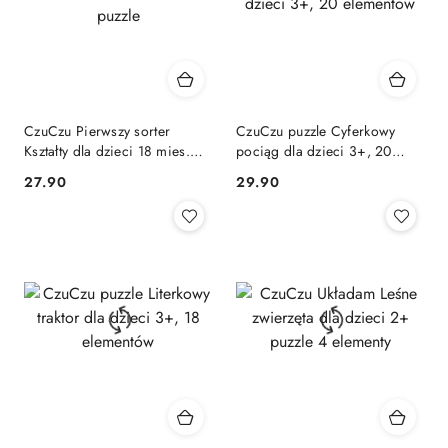
CzuCzu Pierwszy sorter
CzuCzu puzzle Cyferkowy
Kształty dla dzieci 18 mies.+,
pociąg dla dzieci 3+, 20
dwuelementowe puzzle
elementów
Cena:
Cena:
27.90
29.90