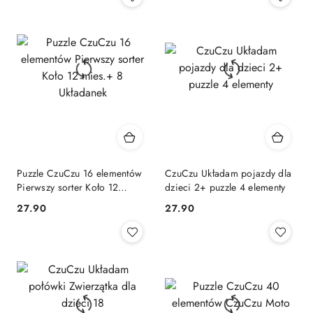
Puzzle CzuCzu 16 elementów
CzuCzu Układam pojazdy dla
Pierwszy sorter Koło 12
dzieci 2+ puzzle 4 elementy
mies.+ 8 Układanek
Cena:
Cena:
27.90
27.90