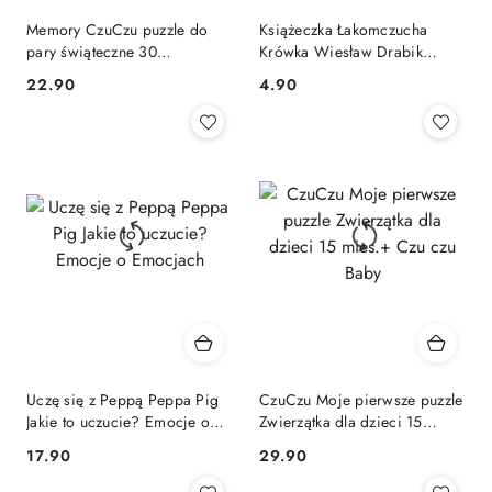
Memory CzuCzu puzzle do
Książeczka Łakomczucha
pary świąteczne 30
Krówka Wiesław Drabik
elementów Memorki na święta
Skrzat
Cena:
Cena:
22.90
4.90
Uczę się z Peppą Peppa Pig
CzuCzu Moje pierwsze puzzle
Jakie to uczucie? Emocje o
Zwierzątka dla dzieci 15
Emocjach
mies.+ Czu czu Baby
Cena:
Cena:
17.90
29.90