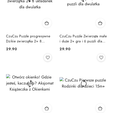
CzuCzu Puzzle progresywne
CzuCzu Puzzle Zwierzęta małe
Dzikie zwierzątka 2+ 8
i duże 2+ gra i 6 puzzli dla
układanek dla dwulatka
dwulatka
Cena:
Cena:
29.90
29.90