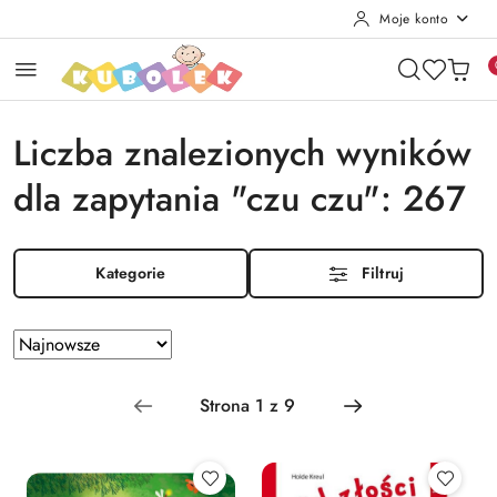
Moje konto
Przejdź do treści głównej
Przejdź do wyszukiwarki
Przejdź do moje konto
Przejdź do menu głównego
Przejdź do stopki
Liczba znalezionych wyników
dla zapytania "czu czu": 267
Kategorie
Filtruj
Zastosowano sortowanie: Najnowsze.
Sortuj
według